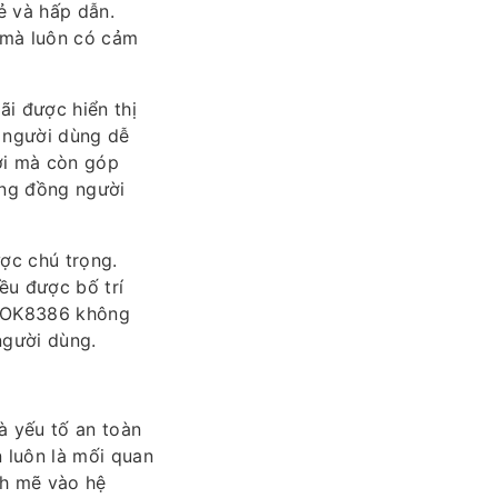
ẻ và hấp dẫn.
 mà luôn có cảm
i được hiển thị
p người dùng dễ
ới mà còn góp
ộng đồng người
ợc chú trọng.
ều được bố trí
ấy OK8386 không
người dùng.
à yếu tố an toàn
 luôn là mối quan
nh mẽ vào hệ