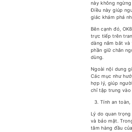
này không ngừng 
Điều này giúp ng
giác khám phá nh
Bên cạnh đó, OK8
trực tiếp trên tr
dàng nắm bắt và 
phần giữ chân ng
dùng.
Ngoài nội dung gi
Các mục như hướn
hợp lý, giúp ngườ
chỉ tập trung vào
Tính an toàn,
Lý do quan trọng 
và bảo mật. Trong
tâm hàng đầu của