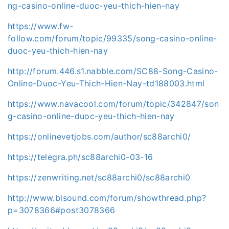
ng-casino-online-duoc-yeu-thich-hien-nay
https://www.fw-
follow.com/forum/topic/99335/song-casino-online-
duoc-yeu-thich-hien-nay
http://forum.446.s1.nabble.com/SC88-Song-Casino-
Online-Duoc-Yeu-Thich-Hien-Nay-td188003.html
https://www.navacool.com/forum/topic/342847/son
g-casino-online-duoc-yeu-thich-hien-nay
https://onlinevetjobs.com/author/sc88archi0/
https://telegra.ph/sc88archi0-03-16
https://zenwriting.net/sc88archi0/sc88archi0
http://www.bisound.com/forum/showthread.php?
p=3078366#post3078366