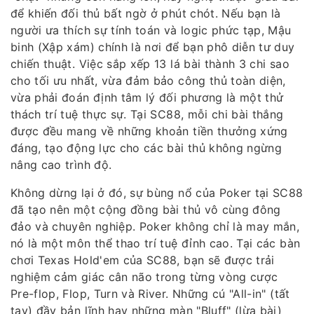
để khiến đối thủ bất ngờ ở phút chót. Nếu bạn là
người ưa thích sự tính toán và logic phức tạp, Mậu
binh (Xập xám) chính là nơi để bạn phô diễn tư duy
chiến thuật. Việc sắp xếp 13 lá bài thành 3 chi sao
cho tối ưu nhất, vừa đảm bảo công thủ toàn diện,
vừa phải đoán định tâm lý đối phương là một thử
thách trí tuệ thực sự. Tại SC88, mỗi chi bài thắng
được đều mang về những khoản tiền thưởng xứng
đáng, tạo động lực cho các bài thủ không ngừng
nâng cao trình độ.
Không dừng lại ở đó, sự bùng nổ của Poker tại SC88
đã tạo nên một cộng đồng bài thủ vô cùng đông
đảo và chuyên nghiệp. Poker không chỉ là may mắn,
nó là một môn thể thao trí tuệ đỉnh cao. Tại các bàn
chơi Texas Hold'em của SC88, bạn sẽ được trải
nghiệm cảm giác cân não trong từng vòng cược
Pre-flop, Flop, Turn và River. Những cú "All-in" (tất
tay) đầy bản lĩnh hay những màn "Bluff" (lừa bài)