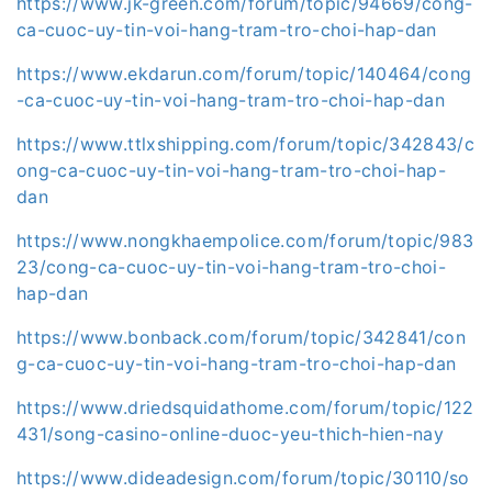
https://www.jk-green.com/forum/topic/94669/cong-
ca-cuoc-uy-tin-voi-hang-tram-tro-choi-hap-dan
https://www.ekdarun.com/forum/topic/140464/cong
-ca-cuoc-uy-tin-voi-hang-tram-tro-choi-hap-dan
https://www.ttlxshipping.com/forum/topic/342843/c
ong-ca-cuoc-uy-tin-voi-hang-tram-tro-choi-hap-
dan
https://www.nongkhaempolice.com/forum/topic/983
23/cong-ca-cuoc-uy-tin-voi-hang-tram-tro-choi-
hap-dan
https://www.bonback.com/forum/topic/342841/con
g-ca-cuoc-uy-tin-voi-hang-tram-tro-choi-hap-dan
https://www.driedsquidathome.com/forum/topic/122
431/song-casino-online-duoc-yeu-thich-hien-nay
https://www.dideadesign.com/forum/topic/30110/so