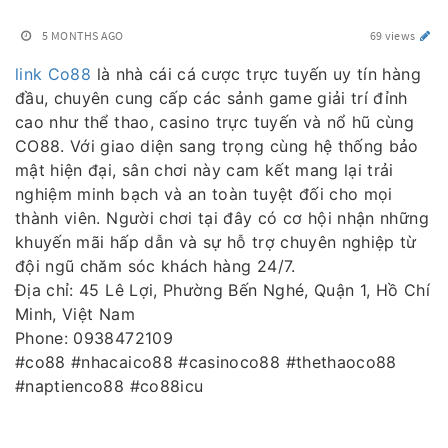
5 MONTHS AGO
69 views
link Co88
là nhà cái cá cược trực tuyến uy tín hàng
đầu, chuyên cung cấp các sảnh game giải trí đỉnh
cao như thể thao, casino trực tuyến và nổ hũ cùng
CO88. Với giao diện sang trọng cùng hệ thống bảo
mật hiện đại, sân chơi này cam kết mang lại trải
nghiệm minh bạch và an toàn tuyệt đối cho mọi
thành viên. Người chơi tại đây có cơ hội nhận những
khuyến mãi hấp dẫn và sự hỗ trợ chuyên nghiệp từ
đội ngũ chăm sóc khách hàng 24/7.
Địa chỉ: 45 Lê Lợi, Phường Bến Nghé, Quận 1, Hồ Chí
Minh, Việt Nam
Phone: 0938472109
#co88 #nhacaico88 #casinoco88 #thethaoco88
#naptienco88 #co88icu