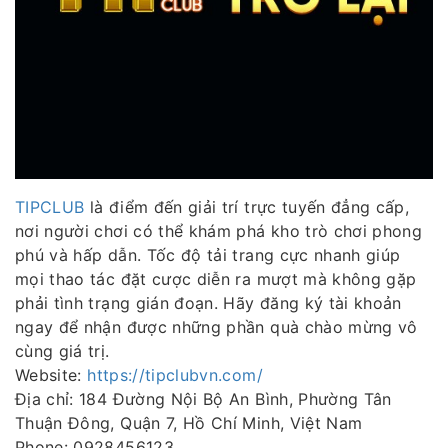
TIPCLUB
là điểm đến giải trí trực tuyến đẳng cấp,
nơi người chơi có thể khám phá kho trò chơi phong
phú và hấp dẫn. Tốc độ tải trang cực nhanh giúp
mọi thao tác đặt cược diễn ra mượt mà không gặp
phải tình trạng gián đoạn. Hãy đăng ký tài khoản
ngay để nhận được những phần quà chào mừng vô
cùng giá trị.
Website:
https://tipclubvn.com/
Địa chỉ: 184 Đường Nội Bộ An Bình, Phường Tân
Thuận Đông, Quận 7, Hồ Chí Minh, Việt Nam
Phone: 0928456123