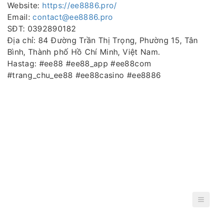
Website:
https://ee8886.pro/
Email:
contact@ee8886.pro
SĐT: 0392890182
Địa chỉ: 84 Đường Trần Thị Trọng, Phường 15, Tân
Bình, Thành phố Hồ Chí Minh, Việt Nam.
Hastag: #ee88 #ee88_app #ee88com
#trang_chu_ee88 #ee88casino #ee8886