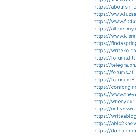
https://aboutsnfj
https://www.luzs
https://www.fitd
https://allods.
https://www.kla
https://findaspr
https://writexo.
https://forums.li
https://telegra.
https://forums.a
https://forum.ct
https://confengi
https://www.they
https://whenyour
https://md.yeswi
https://writeabl
https://able2know
https://doc.admi