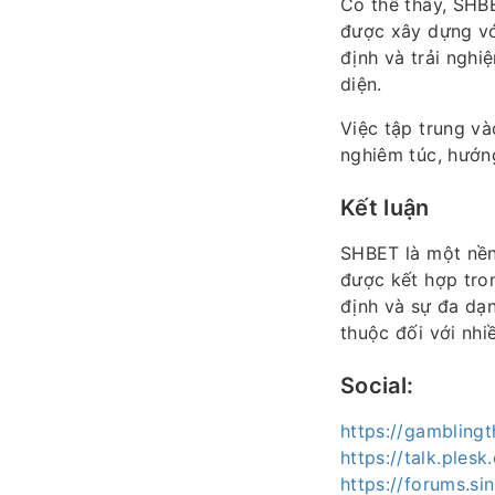
Có thể thấy, SHBE
được xây dựng vớ
định và trải ngh
diện.
Việc tập trung và
nghiêm túc, hướng
Kết luận
SHBET là một nền 
được kết hợp tron
định và sự đa dạn
thuộc đối với nhi
Social:
https://gambling
https://talk.ple
https://forums.s