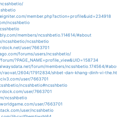
ncsshbetio/
sshbetio
deigniter.com/member.php?action=profile&uid=234918
com/ncsshbetio
ncsshbetio
bbly.com/members/ncsshbetio.114614/#about
m/ncsshbetio/ncsshbetio
ardock.net/user/7663701
ago.com/forums/users/ncsshbetio/
ru/forum/?PAGE_NAME=profile_view&UID=158734
.alwaysdata.net/forum/members/ncsshbetio.174564/#abo
om/raovat/2604/17912834/shbet-dan-khang-dinh-vi-the.h
alciv3.com/user/7663701
ncsshbetio/ncsshbetio#ncsshbetio
tardock.com/user/7663701
om/ncsshbetio
ffworldgame.com/user/7663701
stack.com/user/ncsshbetio
.com/libcxrlfhemtjwrhl64