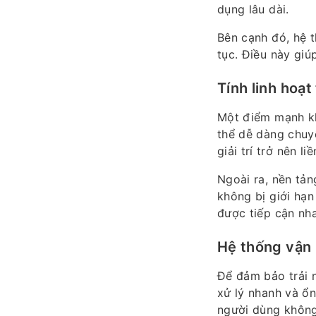
dụng lâu dài.
Bên cạnh đó, hệ t
tục. Điều này giú
Tính linh hoạt
Một điểm mạnh kh
thể dễ dàng chuy
giải trí trở nên l
Ngoài ra, nền tả
không bị giới hạn 
được tiếp cận nh
Hệ thống vận 
Để đảm bảo trải 
xử lý nhanh và ổn
người dùng không 