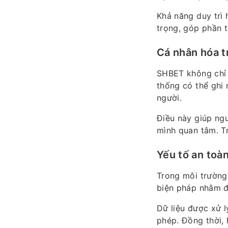
Khả năng duy trì 
trọng, góp phần t
Cá nhân hóa t
SHBET không chỉ 
thống có thể ghi
người.
Điều này giúp ngư
mình quan tâm. Tr
Yếu tố an toà
Trong môi trường
biện pháp nhằm đ
Dữ liệu được xử l
phép. Đồng thời, 