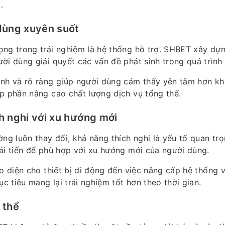
.
dùng xuyên suốt
ọng trong trải nghiệm là hệ thống hỗ trợ. SHBET xây dự
ời dùng giải quyết các vấn đề phát sinh trong quá trình
anh và rõ ràng giúp người dùng cảm thấy yên tâm hơn kh
p phần nâng cao chất lượng dịch vụ tổng thể.
h nghi với xu hướng mới
ờng luôn thay đổi, khả năng thích nghi là yếu tố quan tr
ải tiến để phù hợp với xu hướng mới của người dùng.
ao diện cho thiết bị di động đến việc nâng cấp hệ thống v
 tiêu mang lại trải nghiệm tốt hơn theo thời gian.
 thể