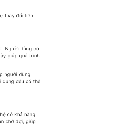
 thay đổi liên
t. Người dùng có
ày giúp quá trình
úp người dùng
nội dung đều có thể
ghệ có khả năng
an chờ đợi, giúp