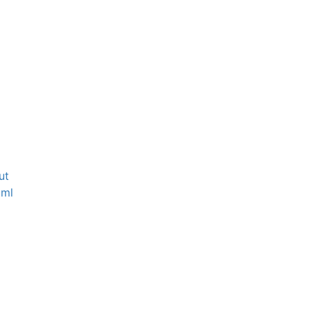
ut
tml