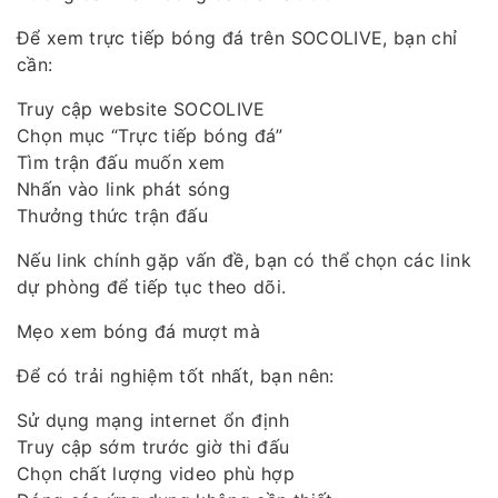
Để xem trực tiếp bóng đá trên SOCOLIVE, bạn chỉ
cần:
Truy cập website SOCOLIVE
Chọn mục “Trực tiếp bóng đá”
Tìm trận đấu muốn xem
Nhấn vào link phát sóng
Thưởng thức trận đấu
Nếu link chính gặp vấn đề, bạn có thể chọn các link
dự phòng để tiếp tục theo dõi.
Mẹo xem bóng đá mượt mà
Để có trải nghiệm tốt nhất, bạn nên:
Sử dụng mạng internet ổn định
Truy cập sớm trước giờ thi đấu
Chọn chất lượng video phù hợp