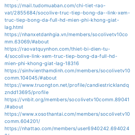
https://mail.tudomuaban.com/chi-tiet-rao-
vat/2855684/socolive-truc-tiep-bong-da--link-xem-
truc-tiep-bong-da-full-hd-mien-phi-khong-giat-
lag.html
https://nhanxetdanhgia.vn/members/socolivetv10co
mm.63069/#about
https://raovatquynhon.com/thiet-bi-dien-tu-
4/socolive-link-xem-truc-tiep-bong-da-full-hd-
mien-phi-khong-giat-lag-18316
https://sinhvienthamdinh.com/members/socolivetv10
comm.104045/#about
https://www.truongton.net/profile/candiestricklandq
zndd13695/profile
https://vnbit.org/members/socolivetv10comm.89041
/#about
https://www.xosothantai.com/members/socolivetv10
comm.604201/
https://nhattao.com/members/user6940242.694024