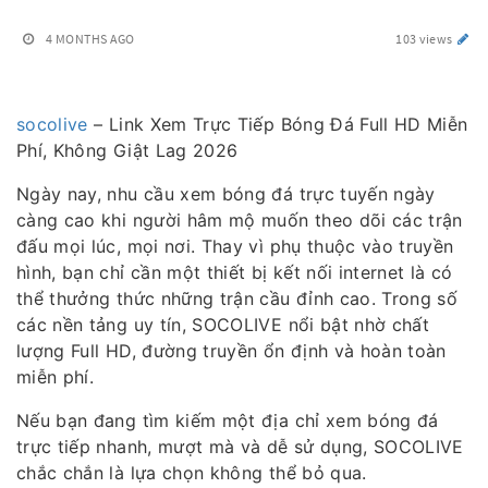
4 MONTHS AGO
103 views
socolive
– Link Xem Trực Tiếp Bóng Đá Full HD Miễn
Phí, Không Giật Lag 2026
Ngày nay, nhu cầu xem bóng đá trực tuyến ngày
càng cao khi người hâm mộ muốn theo dõi các trận
đấu mọi lúc, mọi nơi. Thay vì phụ thuộc vào truyền
hình, bạn chỉ cần một thiết bị kết nối internet là có
thể thưởng thức những trận cầu đỉnh cao. Trong số
các nền tảng uy tín, SOCOLIVE nổi bật nhờ chất
lượng Full HD, đường truyền ổn định và hoàn toàn
miễn phí.
Nếu bạn đang tìm kiếm một địa chỉ xem bóng đá
trực tiếp nhanh, mượt mà và dễ sử dụng, SOCOLIVE
chắc chắn là lựa chọn không thể bỏ qua.