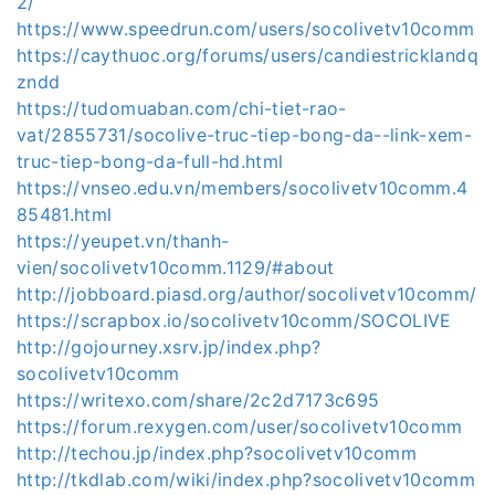
2/
https://www.speedrun.com/users/socolivetv10comm
https://caythuoc.org/forums/users/candiestricklandq
zndd
https://tudomuaban.com/chi-tiet-rao-
vat/2855731/socolive-truc-tiep-bong-da--link-xem-
truc-tiep-bong-da-full-hd.html
https://vnseo.edu.vn/members/socolivetv10comm.4
85481.html
https://yeupet.vn/thanh-
vien/socolivetv10comm.1129/#about
http://jobboard.piasd.org/author/socolivetv10comm/
https://scrapbox.io/socolivetv10comm/SOCOLIVE
http://gojourney.xsrv.jp/index.php?
socolivetv10comm
https://writexo.com/share/2c2d7173c695
https://forum.rexygen.com/user/socolivetv10comm
http://techou.jp/index.php?socolivetv10comm
http://tkdlab.com/wiki/index.php?socolivetv10comm