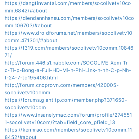
https://dangtinvantai.com/members/socolivetv10co
mm.6842/#about
https://diendannhansu.com/members/socolivetv10co
mm.106703/#about
https://www.droidforums.net/members/socolivetv10
comm.471301/#about
https://f319.com/members/socolivetv10comm.10846
71/
http://forum.446.s1.nabble.com/SOCOLIVE-Xem-Tr-
c-Ti-p-Bong-a-Full-HD-Mi-n-Phi-Link-n-nh-C-p-Nh-
t-24-7-td195406.html
http://forum.cncprovn.com/members/420005-
socolivetv10comm
https://forums.giantitp.com/member.php?371650-
socolivetv10com
https://www.insanelymac.com/forum/profile/274551
1-socolivetv10com/?tab=field_core_pfield_13
https://kenhrao.com/members/socolivetv10comm.11
8452/#about