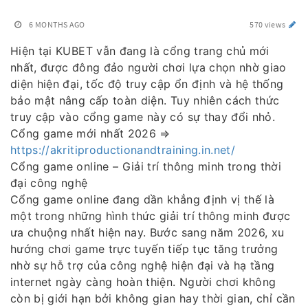
6 MONTHS AGO
570 views
Hiện tại KUBET vẫn đang là cổng trang chủ mới
nhất, được đông đảo người chơi lựa chọn nhờ giao
diện hiện đại, tốc độ truy cập ổn định và hệ thống
bảo mật nâng cấp toàn diện. Tuy nhiên cách thức
truy cập vào cổng game này có sự thay đổi nhỏ.
Cổng game mới nhất 2026 ⇒
https://akritiproductionandtraining.in.net/
Cổng game online – Giải trí thông minh trong thời
đại công nghệ
Cổng game online đang dần khẳng định vị thế là
một trong những hình thức giải trí thông minh được
ưa chuộng nhất hiện nay. Bước sang năm 2026, xu
hướng chơi game trực tuyến tiếp tục tăng trưởng
nhờ sự hỗ trợ của công nghệ hiện đại và hạ tầng
internet ngày càng hoàn thiện. Người chơi không
còn bị giới hạn bởi không gian hay thời gian, chỉ cần