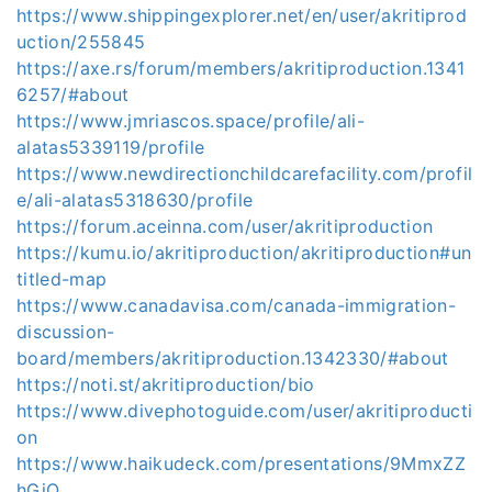
https://www.shippingexplorer.net/en/user/akritiprod
uction/255845
https://axe.rs/forum/members/akritiproduction.1341
6257/#about
https://www.jmriascos.space/profile/ali-
alatas5339119/profile
https://www.newdirectionchildcarefacility.com/profil
e/ali-alatas5318630/profile
https://forum.aceinna.com/user/akritiproduction
https://kumu.io/akritiproduction/akritiproduction#un
titled-map
https://www.canadavisa.com/canada-immigration-
discussion-
board/members/akritiproduction.1342330/#about
https://noti.st/akritiproduction/bio
https://www.divephotoguide.com/user/akritiproducti
on
https://www.haikudeck.com/presentations/9MmxZZ
hGjQ