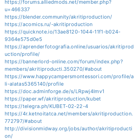
https://forums.alliedmods.net/member.php?
u=466337
https://blender.community/akritiproduction/
https://acomics.ru/-akritiproduction
https://quicknote.io/13ae8120-1044-11f1-b024-
9364e575d0e5
https://aprenderfotografia.online/usuarios/akritiprod
uction/profile/
https://bannerlord-online.com/forum/index.php?
members/akritiproducti.350270/#about
https://www.happycampersmontessori.com/profile/a
li-alatas5365140/profile
https://doc.adminforge.de/s/LRpwj4Imv1
https://paper.wf/akritiproduction/kubet
https://telegra.ph/KUBET-02-22-4
https://4r.ketnoitatca.net/members/akritiproduction.
772797/#about
http://divisionmidway.org/jobs/author/akritiproducti
on/