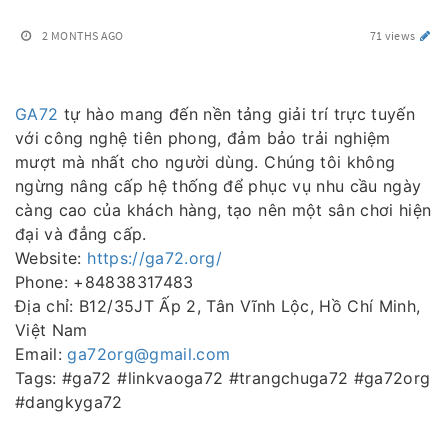
2 MONTHS AGO
71 views
GA72
tự hào mang đến nền tảng giải trí trực tuyến
với công nghệ tiên phong, đảm bảo trải nghiệm
mượt mà nhất cho người dùng. Chúng tôi không
ngừng nâng cấp hệ thống để phục vụ nhu cầu ngày
càng cao của khách hàng, tạo nên một sân chơi hiện
đại và đẳng cấp.
Website:
https://ga72.org/
Phone: +84838317483
Địa chỉ: B12/35JT Ấp 2, Tân Vĩnh Lộc, Hồ Chí Minh,
Việt Nam
Email:
ga72org@gmail.com
Tags: #ga72 #linkvaoga72 #trangchuga72 #ga72org
#dangkyga72