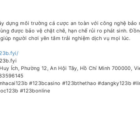
y dựng môi trường cá cược an toàn với công nghệ bảo m
ùng được bảo vệ chặt chẽ, hạn chế rủi ro phát sinh. Đồn
giúp người chơi yên tâm trải nghiệm dịch vụ mọi lúc.
23b.fyi/
23b.fyi
 Huy Ích, Phường 12, An Hội Tây, Hồ Chí Minh 700000, V
983596145
#nhacai123b #123bcasino #123bthethao #dangky123b #l
uoc123b #123bonline