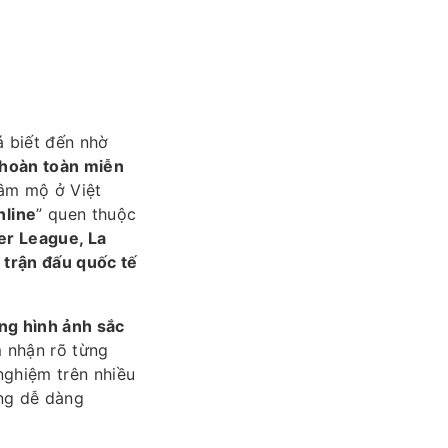
á biết đến nhờ
 hoàn toàn miễn
hâm mộ ở Việt
nline
” quen thuộc
er League, La
 trận đấu quốc tế
ng hình ảnh sắc
m nhận rõ từng
nghiệm trên nhiều
ùng dễ dàng