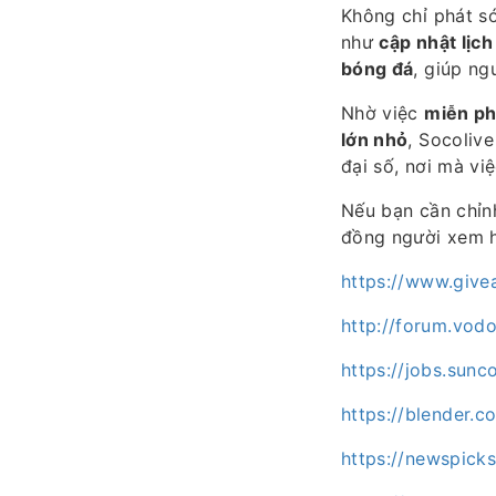
Không chỉ phát só
như
cập nhật lịch
bóng đá
, giúp ng
Nhờ việc
miễn ph
lớn nhỏ
, Socoliv
đại số, nơi mà vi
Nếu bạn cần chỉn
đồng người xem h
https://www.give
http://forum.vod
https://jobs.sun
https://blender.c
https://newspick