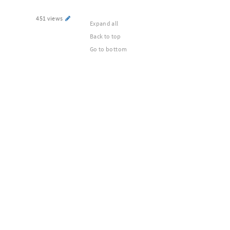
451 views
Expand all
Back to top
Go to bottom