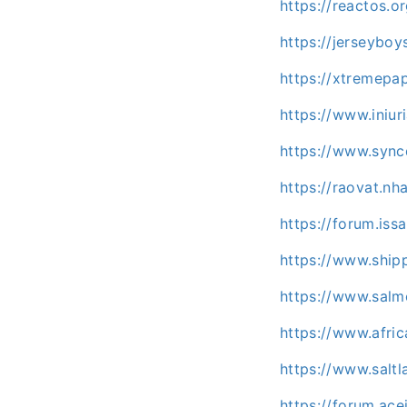
https://reactos.
https://jerseybo
https://xtremepa
https://www.iniu
https://www.sync
https://raovat.n
https://forum.iss
https://www.ship
https://www.salm
https://www.afric
https://www.saltl
https://forum.ace