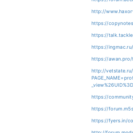
http://www.haxo
https://copynote
https://talk.tac
https://ingmac.
https://awan.pro
http://vetstate.ru
PAGE_NAME=prof
_view%26UID%3
https://communit
https://forum.m5
https://fyers.i
http://forum.mod