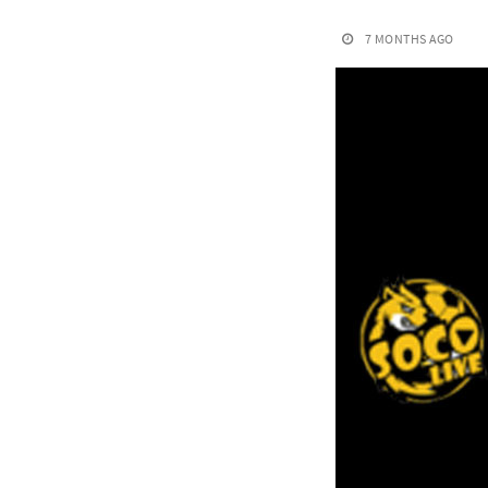
7 MONTHS AGO