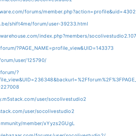
rware.com/forums/member.php?action=profile&uid=430
s.be/shift4me/forum/user-39233.html
klewarehouse.com/index.php?members/socolivestudio2.1
ru/forum/?PAGE_NAME=profile_view&UID=143373
/forum/user/125790/
/forum/?
ile_view&UID=236348&backurl=%2Fforum%2F%3FPAGE
D227008
y.m5stack.com/user/socolivestudio2
stack.com/user/socolivestudio2
n/community/member/xYyzs2GUgL
ulebazaar.com/forums/user/socolivestudio2/