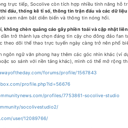
ng trực tiếp, Socolive còn tích hợp nhiều tính năng hỗ 
 thi đấu, thống kê tỉ số, thông tin trận đấu và các dữ liệ
ười xem nắm bắt diễn biến và thông tin nóng hổi.
í, không chèn quảng cáo gây phiền toái và cập nhật liên
e dần trở thành lựa chọn đáng tin cậy cho đông đảo fan t
ệc theo dõi thể thao trực tuyến ngày càng trở nên phổ bi
h ngôn ngữ văn phong hay thêm các góc nhìn khác (ví dụ
oặc so sánh với nền tảng khác), mình có thể mở rộng t
awayoftheday.com/forums/profile/1567843
obox.com/profile.php?id=56676
communitynews.com/profiles/7753861-socolive-studio
ommunity/socolivestudio2/
s.com/user/12089766/