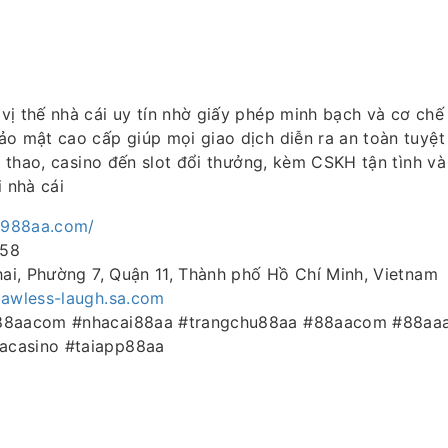
vị thế nhà cái uy tín nhờ giấy phép minh bạch và cơ ch
ảo mật cao cấp giúp mọi giao dịch diễn ra an toàn tuyệt
hể thao, casino đến slot đổi thưởng, kèm CSKH tận tình và 
i nhà cái
/3988aa.com/
558
hai, Phường 7, Quận 11, Thành phố Hồ Chí Minh, Vietnam
awless-laugh.sa.com
88aacom #nhacai88aa #trangchu88aa #88aacom #88aaa
casino #taiapp88aa