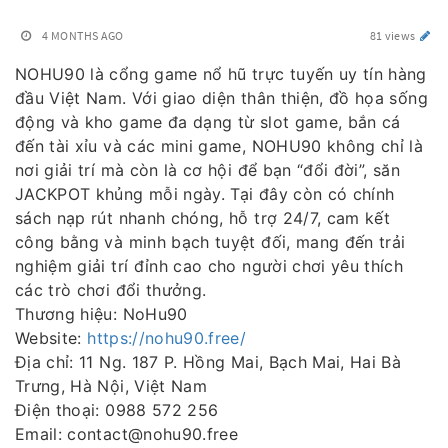
4 MONTHS AGO
81 views
NOHU90 là cổng game nổ hũ trực tuyến uy tín hàng
đầu Việt Nam. Với giao diện thân thiện, đồ họa sống
động và kho game đa dạng từ slot game, bắn cá
đến tài xỉu và các mini game, NOHU90 không chỉ là
nơi giải trí mà còn là cơ hội để bạn “đổi đời”, săn
JACKPOT khủng mỗi ngày. Tại đây còn có chính
sách nạp rút nhanh chóng, hỗ trợ 24/7, cam kết
công bằng và minh bạch tuyệt đối, mang đến trải
nghiệm giải trí đỉnh cao cho người chơi yêu thích
các trò chơi đổi thưởng.
Thương hiệu: NoHu90
Website:
https://nohu90.free/
Địa chỉ: 11 Ng. 187 P. Hồng Mai, Bạch Mai, Hai Bà
Trưng, Hà Nội, Việt Nam
Điện thoại: 0988 572 256
Email: contact@nohu90.free