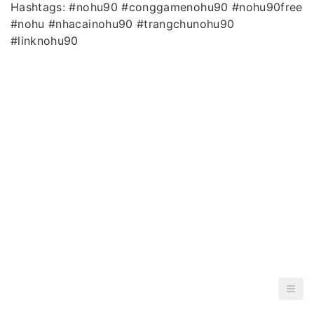
Hashtags: #nohu90 #conggamenohu90 #nohu90free
#nohu #nhacainohu90 #trangchunohu90
#linknohu90