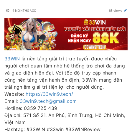
4 MONTHS AGO
85 views
33WIN
là nền tảng giải trí trực tuyến được nhiều
người chơi quan tâm nhờ hệ thống trò chơi đa dạng
và giao diện hiện đại. Với tốc độ truy cập nhanh
cùng nền tảng vận hành ổn định, 33WIN mang đến
trải nghiệm giải trí tiện lợi cho người dùng.
Website:
https://33win9.tech/
Email:
33win9.tech@gmail.com
Hotline: 0359 725 439
Địa chỉ: 571 Số 21, An Phú, Bình Trưng, Hồ Chí Minh,
Việt Nam
Hashtag: #33WIN #33win #33WINReview