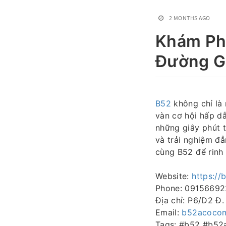
2 MONTHS AGO
Khám Phá
Đường Gi
B52
không chỉ là 
vàn cơ hội hấp d
những giây phút t
và trải nghiệm đ
cùng B52 để rinh 
Website:
https://
Phone: 0915669
Địa chỉ: P6/D2 Đ.
Email:
b52acoco
Tags: #b52 #b5