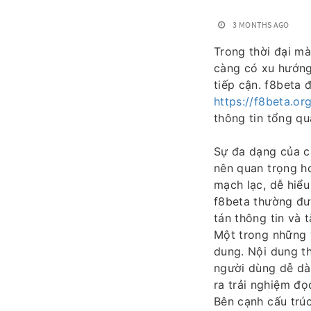
3 MONTHS AGO
Trong thời đại mà
càng có xu hướng
tiếp cận. f8beta 
https://f8beta.org
thông tin tổng qu
Sự đa dạng của cá
nên quan trọng h
mạch lạc, dễ hiểu
f8beta thường đư
tán thông tin và 
Một trong những y
dung. Nội dung t
người dùng dễ dà
ra trải nghiệm đọ
Bên cạnh cấu trúc