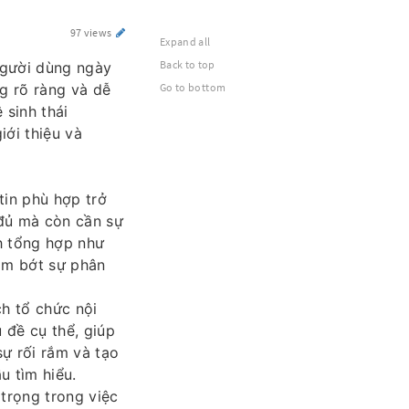
97 views
Expand all
Back to top
 người dùng ngày
g rõ ràng và dễ
Go to bottom
 sinh thái
iới thiệu và
tin phù hợp trở
 đủ mà còn cần sự
nh tổng hợp như
ảm bớt sự phân
ch tổ chức nội
 đề cụ thể, giúp
ự rối rắm và tạo
u tìm hiểu.
trọng trong việc