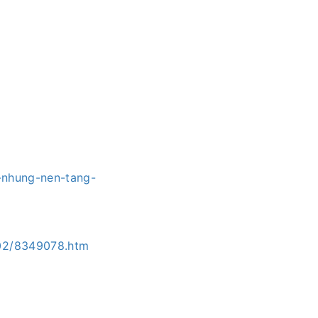
ay-nhung-nen-tang-
902/8349078.htm