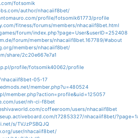
z.com/fotsomik
obs.com/author/nhacaiif8bet/
antomauro.com/profile/fotsomik61773/profile
ay.com/fitness/forums/members/nhacaiif8bet.html
my.games/forum/index.php?page=User&userID=252408
mm.de/forum/members/nhacaiif8bet.167789/#about
ng.org/members/nhacaiif8bet/
com/share/2c20e667e7a1
p.pl/profile/fotsomik40062/profile
h/nhacaiif8bet-05-17
lliedmods.net/member.php?u=480524
8.pl/member.php?action=profile&uid=125057
e.com/user/nh-ci-f8bet
eshivaworld.com/coffeeroom/users/nhacaiif8bet
iseup.activeboard.com/t72853327/nhacaiif8bet/?page=1
ki.net/s/TVJzPSBQJQ
.org/user/nhacaiif8bet/