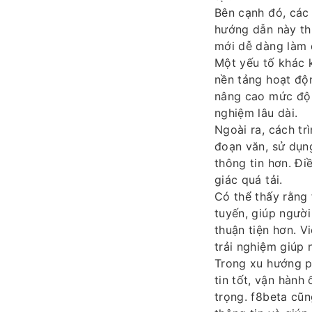
Bên cạnh đó, các
hướng dẫn này th
mới dễ dàng làm 
Một yếu tố khác 
nền tảng hoạt độn
nâng cao mức độ 
nghiệm lâu dài.
Ngoài ra, cách tr
đoạn văn, sử dụn
thông tin hơn. Đi
giác quá tải.
Có thể thấy rằng 
tuyến, giúp người
thuận tiện hơn. V
trải nghiệm giúp
Trong xu hướng p
tin tốt, vận hành
trọng. f8beta cũ