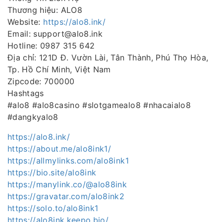
Thương hiệu: ALO8
Website:
https://alo8.ink/
Email: support@alo8.ink
Hotline: 0987 315 642
Địa chỉ: 121D Đ. Vườn Lài, Tân Thành, Phú Thọ Hòa,
Tp. Hồ Chí Minh, Việt Nam
Zipcode: 700000
Hashtags
#alo8 #alo8casino #slotgamealo8 #nhacaialo8
#dangkyalo8
https://alo8.ink/
https://about.me/alo8ink1/
https://allmylinks.com/alo8ink1
https://bio.site/alo8ink
https://manylink.co/@alo88ink
https://gravatar.com/alo8ink2
https://solo.to/alo8ink1
https://alo8ink.keepo.bio/