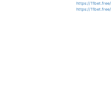
https://11bet.free
https://11bet.fre