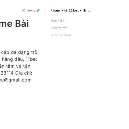
Khám Phá 11bet - Thế Giới Giải Trí Game Bài Và Cá Cược Uy Tín
47 views
ame Bài
Expand all
Back to top
Go to bottom
g cấp đa dạng trò
n hàng đầu, 11bet
yên tâm và tận
8114 Địa chỉ:
free@gmail.com