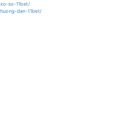
/xo-so-11bet/
e/huong-dan-11bet/