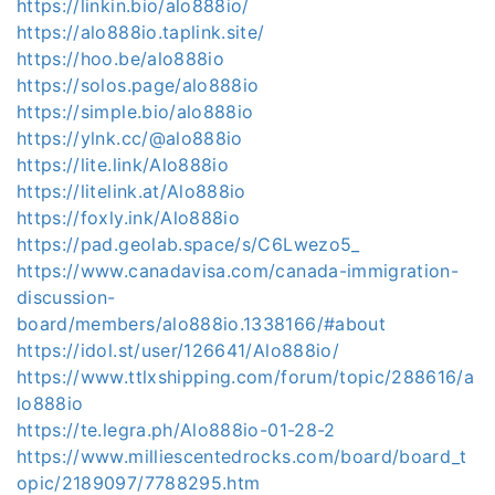
https://linkin.bio/alo888io/
https://alo888io.taplink.site/
https://hoo.be/alo888io
https://solos.page/alo888io
https://simple.bio/alo888io
https://ylnk.cc/@alo888io
https://lite.link/Alo888io
https://litelink.at/Alo888io
https://foxly.ink/Alo888io
https://pad.geolab.space/s/C6Lwezo5_
https://www.canadavisa.com/canada-immigration-
discussion-
board/members/alo888io.1338166/#about
https://idol.st/user/126641/Alo888io/
https://www.ttlxshipping.com/forum/topic/288616/a
lo888io
https://te.legra.ph/Alo888io-01-28-2
https://www.milliescentedrocks.com/board/board_t
opic/2189097/7788295.htm