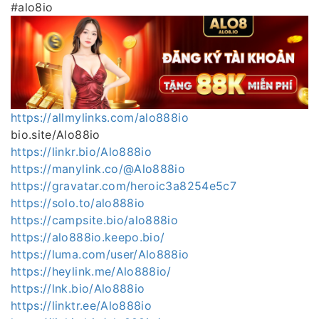
#alo8io
https://allmylinks.com/alo888io
bio.site/Alo88io
https://linkr.bio/Alo888io
https://manylink.co/@Alo888io
https://gravatar.com/heroic3a8254e5c7
https://solo.to/alo888io
https://campsite.bio/alo888io
https://alo888io.keepo.bio/
https://luma.com/user/Alo888io
https://heylink.me/Alo888io/
https://lnk.bio/Alo888io
https://linktr.ee/Alo888io