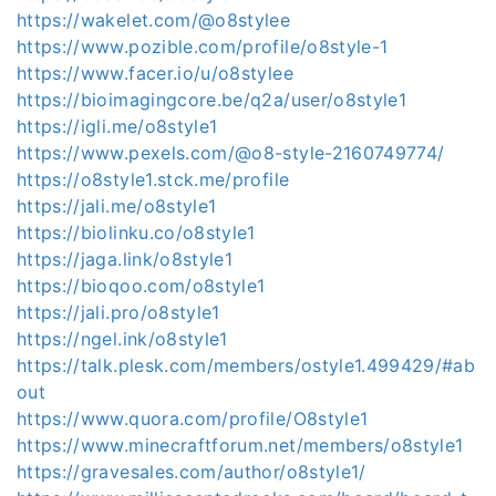
https://wakelet.com/@o8stylee
https://www.pozible.com/profile/o8style-1
https://www.facer.io/u/o8stylee
https://bioimagingcore.be/q2a/user/o8style1
https://igli.me/o8style1
https://www.pexels.com/@o8-style-2160749774/
https://o8style1.stck.me/profile
https://jali.me/o8style1
https://biolinku.co/o8style1
https://jaga.link/o8style1
https://bioqoo.com/o8style1
https://jali.pro/o8style1
https://ngel.ink/o8style1
https://talk.plesk.com/members/ostyle1.499429/#ab
out
https://www.quora.com/profile/O8style1
https://www.minecraftforum.net/members/o8style1
https://gravesales.com/author/o8style1/