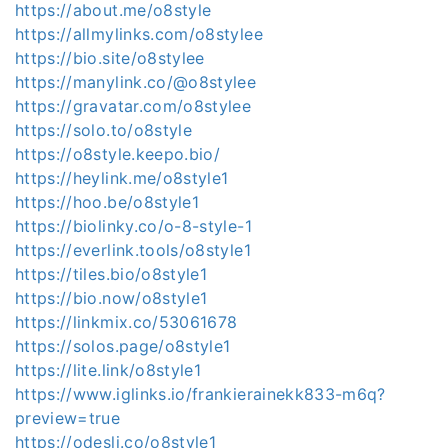
https://about.me/o8style
https://allmylinks.com/o8stylee
https://bio.site/o8stylee
https://manylink.co/@o8stylee
https://gravatar.com/o8stylee
https://solo.to/o8style
https://o8style.keepo.bio/
https://heylink.me/o8style1
https://hoo.be/o8style1
https://biolinky.co/o-8-style-1
https://everlink.tools/o8style1
https://tiles.bio/o8style1
https://bio.now/o8style1
https://linkmix.co/53061678
https://solos.page/o8style1
https://lite.link/o8style1
https://www.iglinks.io/frankierainekk833-m6q?
preview=true
https://odesli.co/o8style1