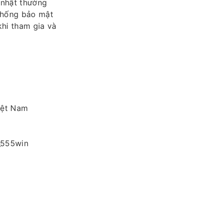
 nhật thường
 thống bảo mật
hi tham gia và
iệt Nam
_555win