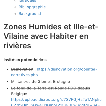
Musiques
Bibliopgraphie
Background
Zones Humides et Ille-et-
Vilaine avec Habiter en
rivières
Invité⋅es potentiel⋅le⋅s
Disnovation
:
https://disnovation.org/counter-
narratives.php
Militant⋅es de Glomel, Bretagne
Le fond de la Terre est Rouge RDC depuis
Belgique
https://upload.disroot.org/r/7SVFGjHs#pTANpku
0R7h9JmuSGw4TNGlporV1OjGBFw3dqtgT+84=